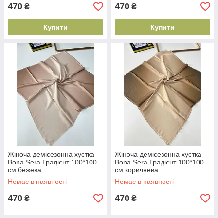
470
470
₴
₴
Купити
Купити
Жіноча демісезонна хустка
Жіноча демісезонна хустка
Bona Sera Градієнт 100*100
Bona Sera Градієнт 100*100
см бежева
см коричнева
Немає в наявності
Немає в наявності
470
470
₴
₴