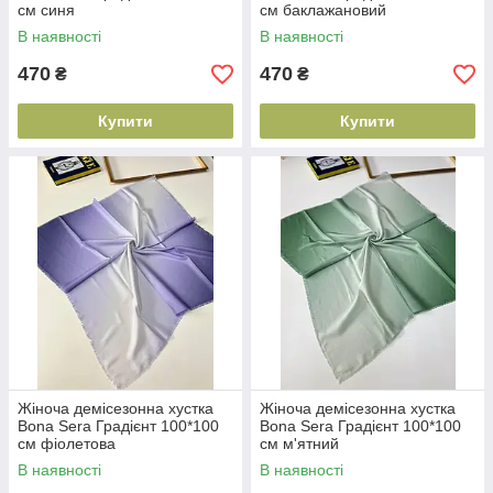
см синя
см баклажановий
В наявності
В наявності
470
470
₴
₴
Купити
Купити
Жіноча демісезонна хустка
Жіноча демісезонна хустка
Bona Sera Градієнт 100*100
Bona Sera Градієнт 100*100
см фіолетова
см м'ятний
В наявності
В наявності