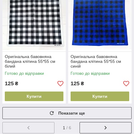
Оригінальна бавовняна
Оригінальна бавовняна
бандана клітина 55*55 см
бандана клітина 55*55 см
білий
синій
Готово до відправки
Готово до відправки
125
125
₴
₴
Купити
Купити
Показати ще
1
/ 6