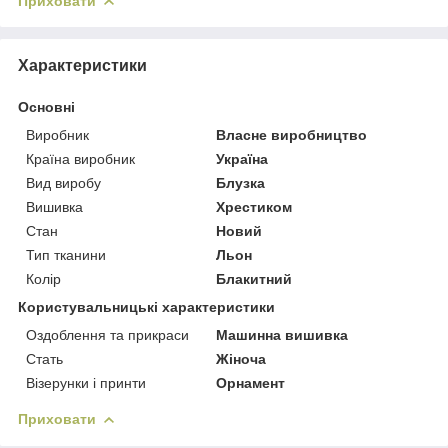
Приховати
Характеристики
Основні
Виробник
Власне виробництво
Країна виробник
Україна
Вид виробу
Блузка
Вишивка
Хрестиком
Стан
Новий
Тип тканини
Льон
Колір
Блакитний
Користувальницькі характеристики
Оздоблення та прикраси
Машинна вишивка
Стать
Жіноча
Візерунки і принти
Орнамент
Приховати