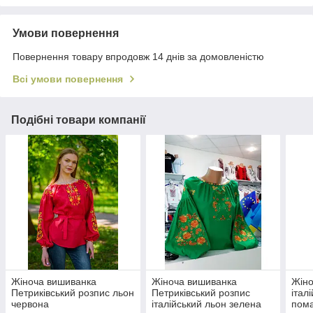
Умови повернення
Повернення товару впродовж 14 днів за домовленістю
Всі умови повернення
Подібні товари компанії
Жіноча вишиванка
Жіноча вишиванка
Жіно
Петриківський розпис льон
Петриківський розпис
італ
червона
італійський льон зелена
пом