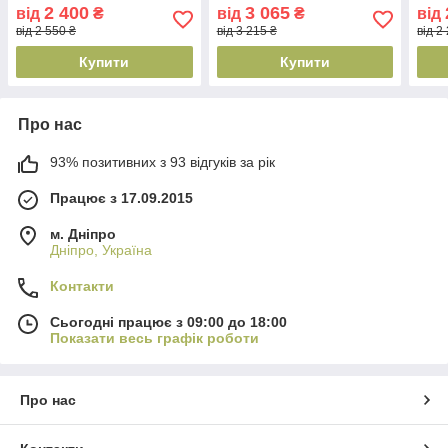
2 400
3 065
від
₴
від
₴
від
від 2 550 ₴
від 3 215 ₴
від 2
Купити
Купити
Про нас
93% позитивних з 93 відгуків за рік
Працює з 17.09.2015
м. Дніпро
Дніпро, Україна
Контакти
Сьогодні працює з 09:00 до 18:00
Показати весь графік роботи
Про нас