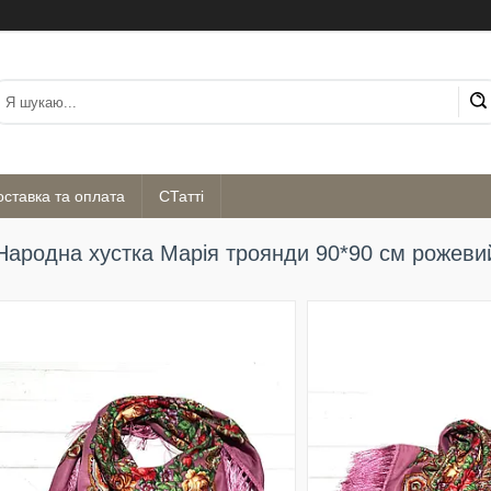
оставка та оплата
СТатті
Народна хустка Марія троянди 90*90 см рожеви