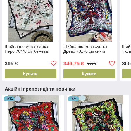
Шийна шовкова хустка
Шийна шовкова хустка
Шийн
Перо 70*70 см бежева
Древо 70х70 см синій
Тюль
365
346,75
365
₴
₴
365 ₴
Купити
Купити
Акційні пропозиції та новинки
–5%
–5%