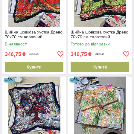
Шийна шовкова хустка Древо
Шийна шовкова хустка Древо
70х70 см червоний
70х70 см салатовий
В наявності
Готово до відправки
346,75
346,75
₴
₴
365 ₴
365 ₴
Купити
Купити
–5%
–5%