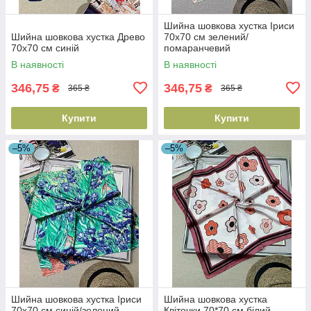
Шийна шовкова хустка Іриси
Шийна шовкова хустка Древо
70х70 см зелений/
70х70 см синій
помаранчевий
В наявності
В наявності
346,75
346,75
₴
₴
365 ₴
365 ₴
Купити
Купити
–5%
–5%
Шийна шовкова хустка Іриси
Шийна шовкова хустка
70х70 см синій/зелений
Квіточки 70*70 см білий