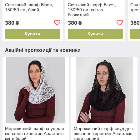
Святковий шарф Вівея,
Святковий шарф Вівея,
Свят
150*50 см, білий
150*50 см, світло-
троя
блакитний
380
380
380
₴
₴
Купити
Купити
Акційні пропозиції та новинки
Мереживний шарф снуд для
Мереживний шарф снуд для
вінчання і хрестин Анастасія
вінчання і хрестин Анастасія
квіти білий
квіти чорний