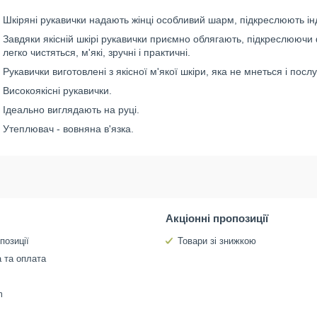
Шкіряні рукавички надають жінці особливий шарм, підкреслюють інд
Завдяки якісній шкірі рукавички приємно облягають, підкреслюючи
легко чистяться, м'які, зручні і практичні.
Рукавички виготовлені з якісної м'якої шкіри, яка не мнеться і посл
Високоякісні рукавички.
Ідеально виглядають на руці.
Утеплювач - вовняна в'язка.
Акціонні пропозиції
позиції
Товари зі знижкою
 та оплата
m