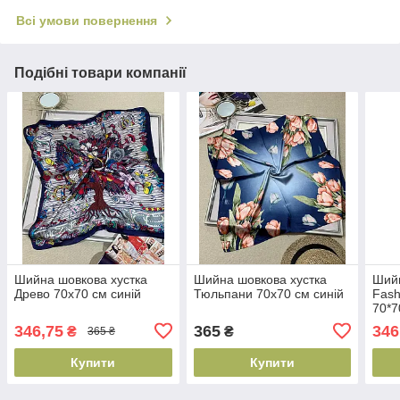
Всі умови повернення
Подібні товари компанії
Шийна шовкова хустка
Шийна шовкова хустка
Шийн
Древо 70х70 см синій
Тюльпани 70х70 см синій
Fash
70*7
346,75
365
346
₴
₴
365 ₴
Купити
Купити