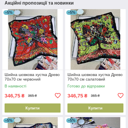
Акційні пропозиції та новинки
–5%
–5%
Шийна шовкова хустка Древо
Шийна шовкова хустка Древо
70х70 см червоний
70х70 см салатовий
В наявності
Готово до відправки
346,75
346,75
₴
₴
365 ₴
365 ₴
Купити
Купити
–5%
–5%