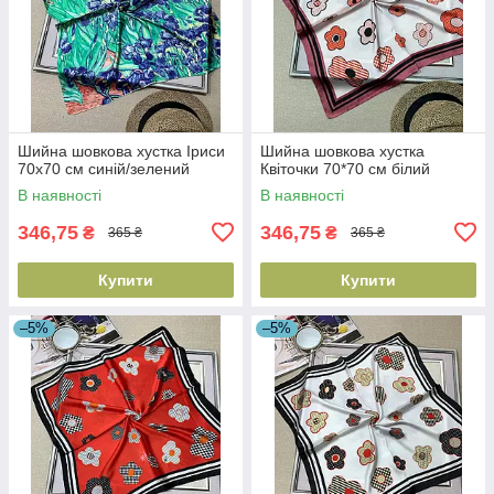
Шийна шовкова хустка Іриси
Шийна шовкова хустка
70х70 см синій/зелений
Квіточки 70*70 см білий
В наявності
В наявності
346,75
346,75
₴
₴
365 ₴
365 ₴
Купити
Купити
–5%
–5%