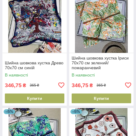
Шийна шовкова хустка Іриси
Шийна шовкова хустка Древо
70х70 см зелений/
70х70 см синій
помаранчевий
В наявності
В наявності
346,75
346,75
₴
₴
365 ₴
365 ₴
Купити
Купити
–5%
–5%