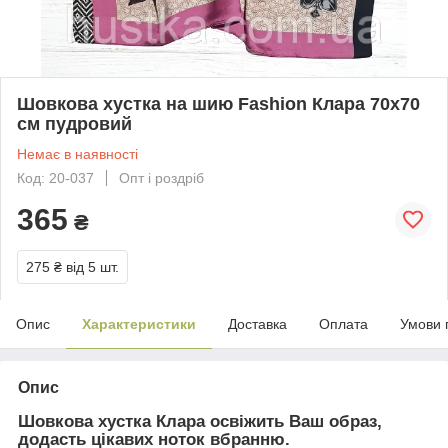
Шовкова хустка на шию Fashion Клара 70х70
см пудровий
Немає в наявності
Код: 20-037
Опт і роздріб
365
₴
275 ₴
від 5 шт.
Опис
Характеристики
Доставка
Оплата
Умови 
Опис
Шовкова хустка Клара освіжить Ваш образ,
додасть цікавих ноток вбранню.