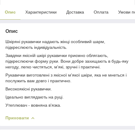
Опис
Характеристики
Доставка
Оплата
Умови п
Опис
Шкіряні рукавички надають жінці особливий шарм,
підкреслюють індивідуальність.
Завдяки якісній шкірі рукавички приємно облягають,
підкреслюючи форму руки. Вони добре захищають в будь-яку
негоду, легко чистяться, м'які, зручні і практичні.
Рукавички виготовлені з якісної м'якої шкіри, яка не мнеться і
послужить вам довго і практично.
Високоякісні рукавички.
Ідеально виглядають на руці.
Утеплювач - вовняна в'язка.
Приховати