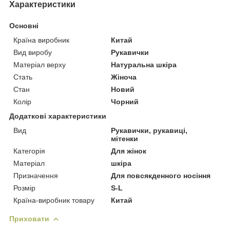
Характеристики
Основні
Країна виробник
Китай
Вид виробу
Рукавички
Матеріал верху
Натуральна шкіра
Стать
Жіноча
Стан
Новий
Колір
Чорний
Додаткові характеристики
Вид
Рукавички, рукавиці,
мітенки
Категорія
Для жінок
Матеріал
шкіра
Призначення
Для повсякденного носіння
Розмір
S-L
Країна-виробник товару
Китай
Приховати