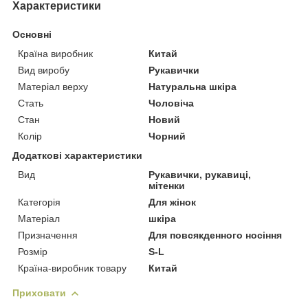
Характеристики
Основні
Країна виробник
Китай
Вид виробу
Рукавички
Матеріал верху
Натуральна шкіра
Стать
Чоловіча
Стан
Новий
Колір
Чорний
Додаткові характеристики
Вид
Рукавички, рукавиці,
мітенки
Категорія
Для жінок
Матеріал
шкіра
Призначення
Для повсякденного носіння
Розмір
S-L
Країна-виробник товару
Китай
Приховати