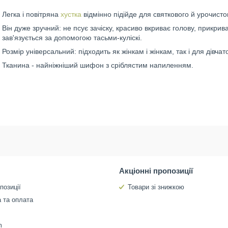
Легка і повітряна
хустка
відмінно підійде для святкового й урочисто
Він дуже зручний: не псує зачіску, красиво вкриває голову, прикрива
зав'язується за допомогою тасьми-куліскі.
Розмір універсальний: підходить як жінкам і жінкам, так і для дівчат
Тканина - найніжніший шифон з сріблястим напиленням.
Акціонні пропозиції
позиції
Товари зі знижкою
 та оплата
m