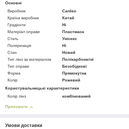
Основні
Виробник
Cardeo
Країна виробник
Китай
Градієнти
Ні
Матеріал оправи
Пластмаса
Стать
Унісекс
Поляризація
Ні
Стан
Новий
Тип лінз за матеріалом
Полікарбонатні
Тип оправи
Безобідкові
Форма
Прямокутна
Колір
Рожевий
Користувальницькі характеристики
Колір лінз
комбінований
Приховати
Умови доставки