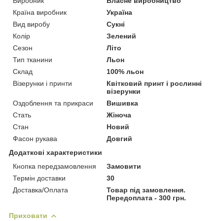
Виробник
Власне виробництво
Країна виробник
Україна
Вид виробу
Сукні
Колір
Зелений
Сезон
Літо
Тип тканини
Льон
Склад
100% льон
Візерунки і принти
Квітковий принт і рослинні
візерунки
Оздоблення та прикраси
Вишивка
Стать
Жіноча
Стан
Новий
Фасон рукава
Довгий
Додаткові характеристики
Кнопка передзамовлення
Замовити
Термін доставки
30
Доставка/Оплата
Товар під замовлення.
Передоплата - 300 грн.
Приховати