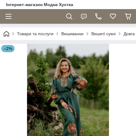
Інтернет-магазин Модна Хустка
Товари та послуги
Вишиванки
Вишиті сукні
Довга 
–2%