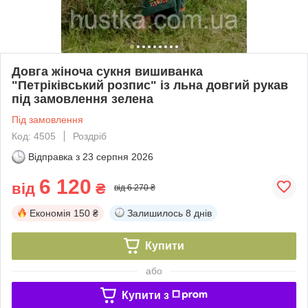
Довга жіноча сукня вишиванка
"Петріківський розпис" із льна довгий рукав
під замовлення зелена
Під замовлення
Код: 4505
Роздріб
Відправка з
23 серпня 2026
6 120
від
₴
від 6 270 ₴
Економія
150 ₴
Залишилось
8 днів
Купити
або
Купити з