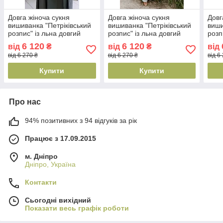
Довга жіноча сукня
Довга жіноча сукня
Довг
вишиванка "Петріківський
вишиванка "Петріківський
виши
розпис" із льна довгий
розпис" із льна довгий
розп
рукав під замовлення хакі
рукав під замовлення
рука
6 120
6 120
від
₴
від
₴
від
сірий
від 6 270 ₴
від 6 270 ₴
від 6
Купити
Купити
Про нас
94% позитивних з 94 відгуків за рік
Працює з 17.09.2015
м. Дніпро
Дніпро, Україна
Контакти
Сьогодні вихідний
Показати весь графік роботи