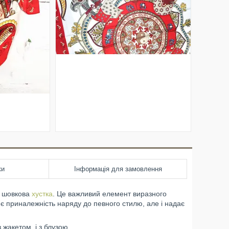
ки
Інформація для замовлення
а шовкова
хустка
. Це важливий елемент виразного
лює приналежність наряду до певного стилю, але і надає
 жакетом, і з блузою.