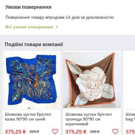
Умови повернення
Повернення товару впродовж 14 днів за домовленістю
Всі умови повернення
Подібні товари компанії
Шовкова хустка Крістел
Шовкова хустка Крістел
Шовк
казка 90*90 см синій
троянда 90*90 см
bag 
коричневий
375,25
375,25
375
₴
₴
395 ₴
395 ₴