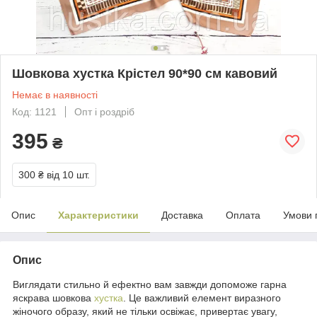
Шовкова хустка Крістел 90*90 см кавовий
Немає в наявності
Код: 1121
Опт і роздріб
395
₴
300 ₴
від 10 шт.
Опис
Характеристики
Доставка
Оплата
Умови 
Опис
Виглядати стильно й ефектно вам завжди допоможе гарна
яскрава шовкова
хустка
. Це важливий елемент виразного
жіночого образу, який не тільки освіжає, привертає увагу,