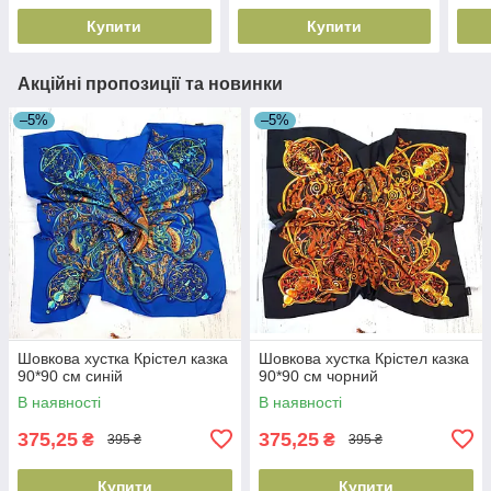
Купити
Купити
Акційні пропозиції та новинки
–5%
–5%
Шовкова хустка Крістел казка
Шовкова хустка Крістел казка
90*90 см синій
90*90 см чорний
В наявності
В наявності
375,25
375,25
₴
₴
395 ₴
395 ₴
Купити
Купити