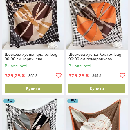
Шовкова хустка Крістел bag
Шовкова хустка Крістел bag
90*90 см коричнева
90*90 см помаранчева
В наявності
В наявності
375,25
375,25
₴
₴
395 ₴
395 ₴
Купити
Купити
–5%
–5%