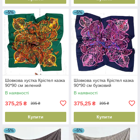
–5%
–5%
Шовкова хустка Крістел казка
Шовкова хустка Крістел казка
90*90 см зелений
90*90 см бузковий
В наявності
В наявності
375,25
375,25
₴
₴
395 ₴
395 ₴
Купити
Купити
–5%
–5%