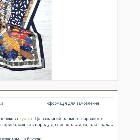
ки
Інформація для замовлення
а шовкова
хустка
. Це важливий елемент виразного
лює приналежність наряду до певного стилю, але і надає
 жакетом, і з блузою.