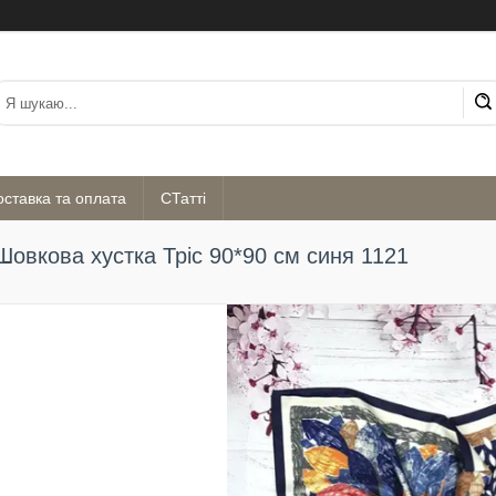
оставка та оплата
СТатті
Шовкова хустка Тріс 90*90 см синя 1121