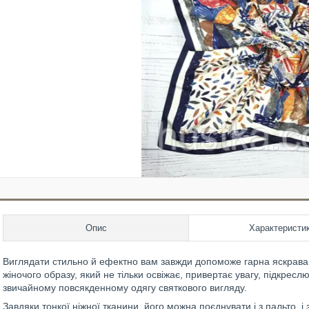
Опис
Характеристи
Виглядати стильно й ефектно вам завжди допоможе гарна яскрав
жіночого образу, який не тільки освіжає, привертає увагу, підкрес
звичайному повсякденному одягу святкового вигляду.
Завдяки тонкої ніжної тканини, його можна поєднувати і з пальто, і з