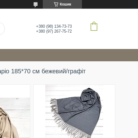
Кошик
+380 (98) 134-73-73
+380 (97) 267-75-72
іо 185*70 см бежевий/графіт