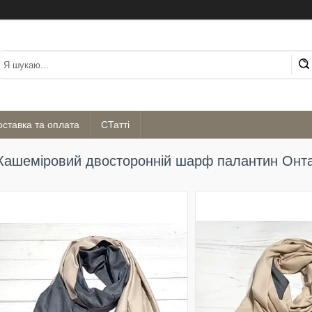
оставка та оплата
СТатті
Кашеміровий двосторонній шарф палантин Онтар