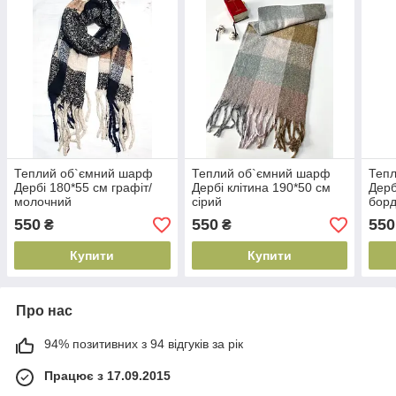
Теплий об`ємний шарф
Теплий об`ємний шарф
Теп
Дербі 180*55 см графіт/
Дербі клітина 190*50 см
Дерб
молочний
сірий
бор
550
550
550
₴
₴
Купити
Купити
Про нас
94% позитивних з 94 відгуків за рік
Працює з 17.09.2015