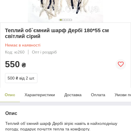
Теплий об`ємний шарф Дербі 180*55 см
світлий сірий
Немає в наявності
Код: ю260
Опт і роздріб
550
₴
500 ₴
від 2 шт.
Опис
Характеристики
Доставка
Оплата
Умови п
Опис
Теплий об`ємний шарф Дербі зігріє навіть в найхолоднішу
погоду, подарує почуття тепла та комфорту.