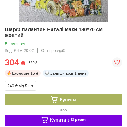
Шарф палантин Наталі маки 180*70 см
жовтий
В наявності
Код: KHM 20.02
Опт і роздріб
304
₴
320 ₴
Економія
16 ₴
Залишилось
1 день
240 ₴
від 5 шт.
Купити
або
Купити з