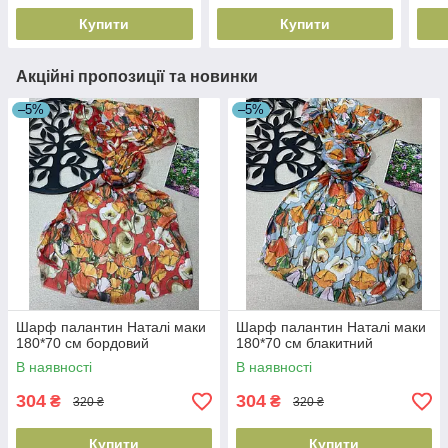
Купити
Купити
Акційні пропозиції та новинки
–5%
–5%
Шарф палантин Наталі маки
Шарф палантин Наталі маки
180*70 см бордовий
180*70 см блакитний
В наявності
В наявності
304
304
₴
₴
320 ₴
320 ₴
Купити
Купити