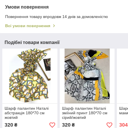
Умови повернення
Повернення товару впродовж 14 днів за домовленістю
Всі умови повернення
Подібні товари компанії
Шарф палантин Наталі
Шарф палантин Наталі
Шар
абстракція 180*70 см
зміїний принт 180*70 см
маки
жовтий
сірий/жовтий
320
320
304
₴
₴