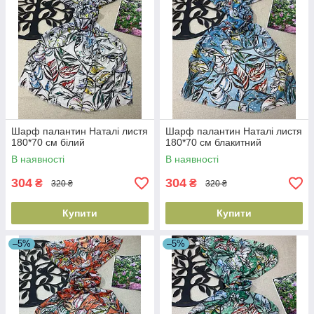
Шарф палантин Наталі листя
Шарф палантин Наталі листя
180*70 см білий
180*70 см блакитний
В наявності
В наявності
304
304
₴
₴
320 ₴
320 ₴
Купити
Купити
–5%
–5%