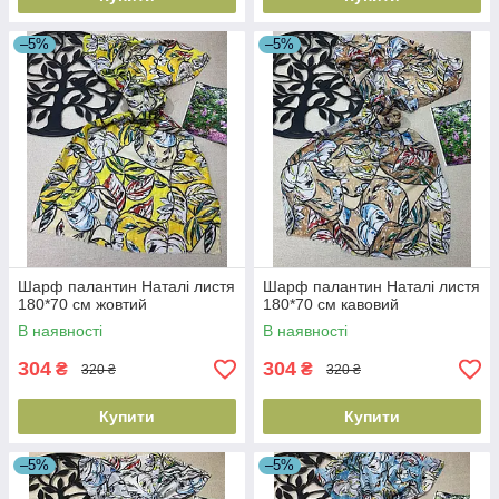
–5%
–5%
Шарф палантин Наталі листя
Шарф палантин Наталі листя
180*70 см жовтий
180*70 см кавовий
В наявності
В наявності
304
304
₴
₴
320 ₴
320 ₴
Купити
Купити
–5%
–5%