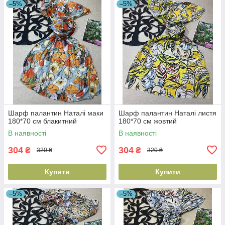
–5%
–5%
Шарф палантин Наталі маки
Шарф палантин Наталі листя
180*70 см блакитний
180*70 см жовтий
В наявності
В наявності
304
304
₴
₴
320 ₴
320 ₴
Купити
Купити
–5%
–5%