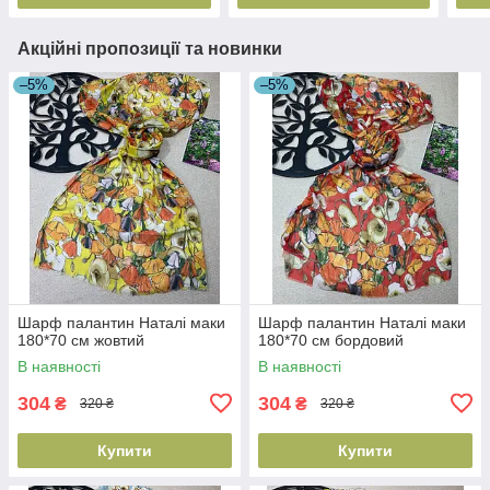
Акційні пропозиції та новинки
–5%
–5%
Шарф палантин Наталі маки
Шарф палантин Наталі маки
180*70 см жовтий
180*70 см бордовий
В наявності
В наявності
304
304
₴
₴
320 ₴
320 ₴
Купити
Купити