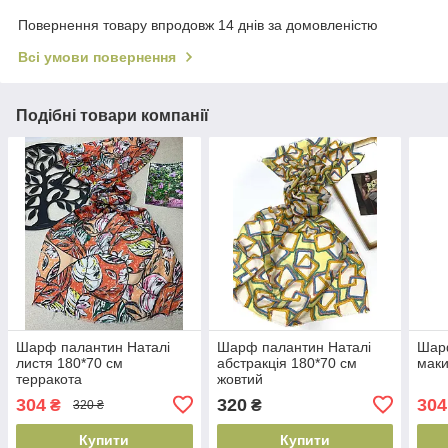
Повернення товару впродовж 14 днів за домовленістю
Всі умови повернення
Подібні товари компанії
Шарф палантин Наталі
Шарф палантин Наталі
Шар
листя 180*70 см
абстракція 180*70 см
маки
терракота
жовтий
304
320
304
₴
₴
320 ₴
Купити
Купити