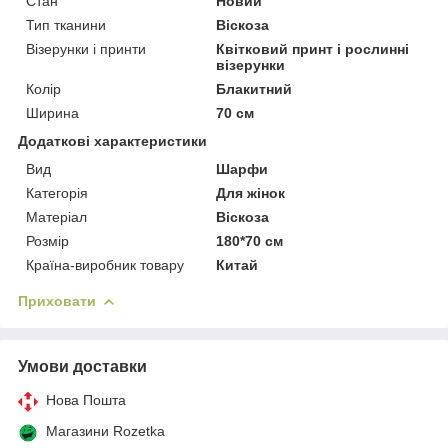
Стан
Новий
Тип тканини
Віскоза
Візерунки і принти
Квітковий принт і рослинні
візерунки
Колір
Блакитний
Ширина
70 см
Додаткові характеристики
Вид
Шарфи
Категорія
Для жінок
Матеріал
Віскоза
Розмір
180*70 см
Країна-виробник товару
Китай
Приховати
Умови доставки
Нова Пошта
Магазини Rozetka