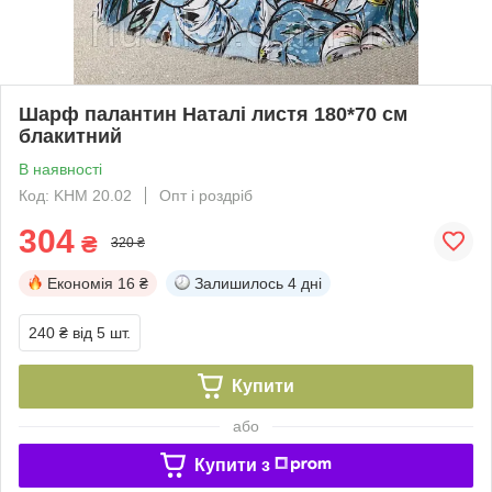
Шарф палантин Наталі листя 180*70 см
блакитний
В наявності
Код: KHM 20.02
Опт і роздріб
304
₴
320 ₴
Економія
16 ₴
Залишилось
4 дні
240 ₴
від 5 шт.
Купити
або
Купити з