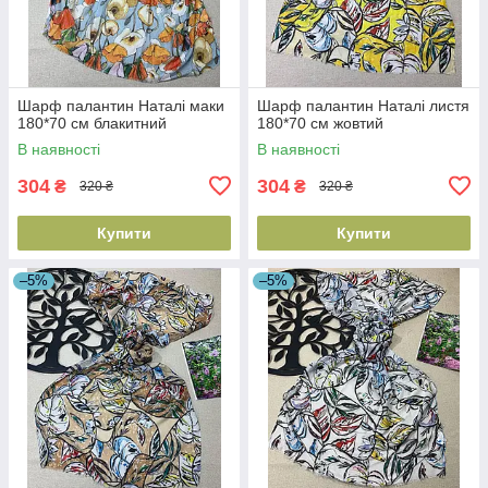
Шарф палантин Наталі маки
Шарф палантин Наталі листя
180*70 см блакитний
180*70 см жовтий
В наявності
В наявності
304
304
₴
₴
320 ₴
320 ₴
Купити
Купити
–5%
–5%