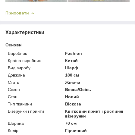
Приховати
Характеристики
Основні
Виробник
Fashion
Країна виробник
Китай
Вид виробу
Шарф
Довжина
180 см
Стать
Жіноча
Сезон
Весна/Осінь
Стан
Новий
Тип тканини
Віскоза
Візерунки і принти
Квітковий принт і рослинні
візерунки
Ширина
70 см
Колір
Гірчичний