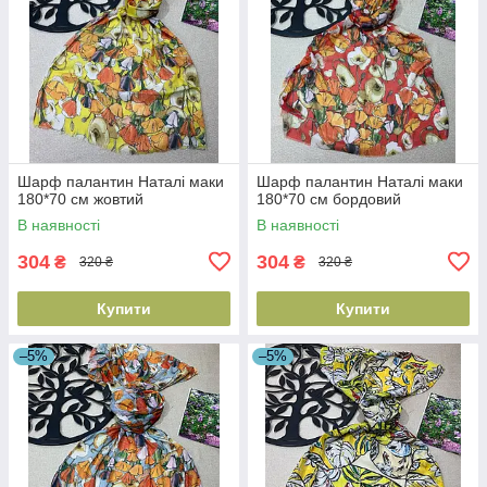
Шарф палантин Наталі маки
Шарф палантин Наталі маки
180*70 см жовтий
180*70 см бордовий
В наявності
В наявності
304
304
₴
₴
320 ₴
320 ₴
Купити
Купити
–5%
–5%