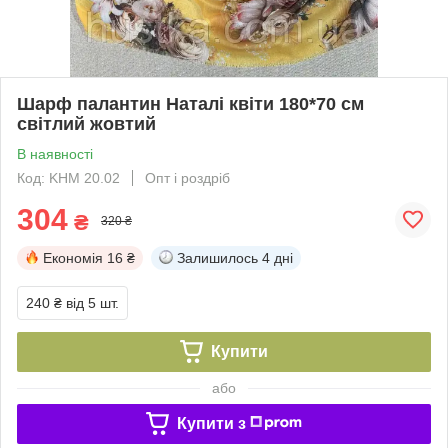
Шарф палантин Наталі квіти 180*70 см
світлий жовтий
В наявності
Код: KHM 20.02
Опт і роздріб
304
₴
320 ₴
Економія
16 ₴
Залишилось
4 дні
240 ₴
від 5 шт.
Купити
або
Купити з