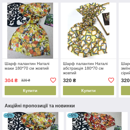
Шарф палантин Наталі
Шарф палантин Наталі
Шар
маки 180*70 см жовтий
абстракція 180*70 см
змії
жовтий
сіри
304
320
320
₴
₴
320 ₴
Купити
Купити
Акційні пропозиції та новинки
–5%
–5%