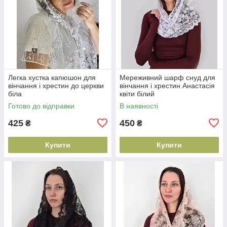
Легка хустка капюшон для
Мереживний шарф снуд для
вінчання і хрестин до церкви
вінчання і хрестин Анастасія
біла
квіти білий
Готово до відправки
В наявності
425
450
₴
₴
Купити
Купити