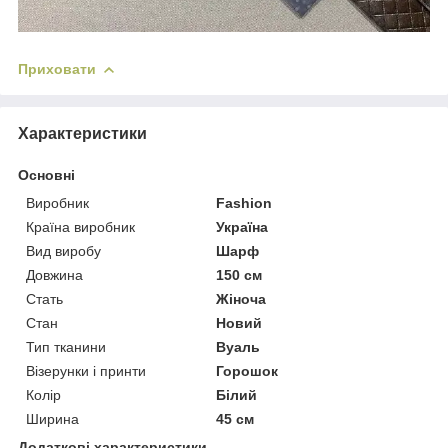
Приховати
Характеристики
Основні
Виробник
Fashion
Країна виробник
Україна
Вид виробу
Шарф
Довжина
150 см
Стать
Жіноча
Стан
Новий
Тип тканини
Вуаль
Візерунки і принти
Горошок
Колір
Білий
Ширина
45 см
Додаткові характеристики