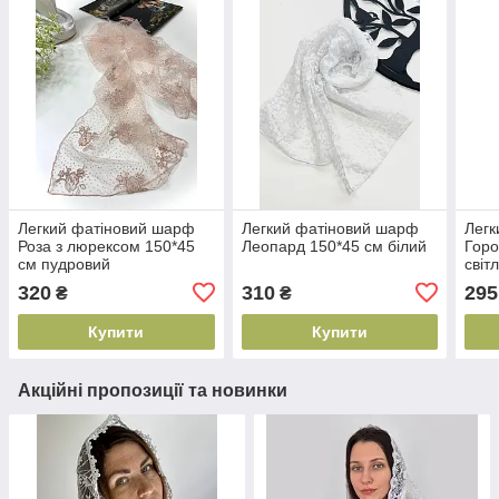
Легкий фатіновий шарф
Легкий фатіновий шарф
Легк
Роза з люрексом 150*45
Леопард 150*45 см білий
Горо
см пудровий
світ
320
310
295
₴
₴
Купити
Купити
Акційні пропозиції та новинки