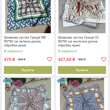
Шовкова хустка Грація BB
Шовкова хустка Грація Di
90*90 см зелена ручна
90*90 см молочна ручна
обробка краю
обробка краю
В наявності
В наявності
475
427,50
₴
₴
500 ₴
450 ₴
Купити
Купити
–5%
–5%