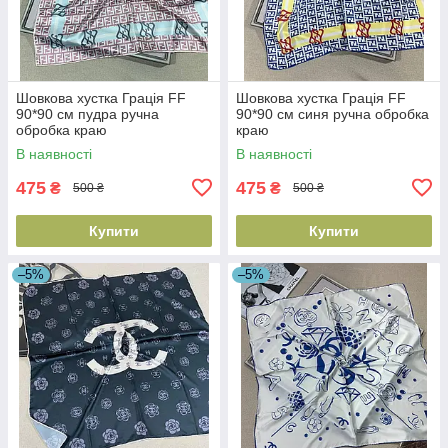
Шовкова хустка Грація FF
Шовкова хустка Грація FF
90*90 см пудра ручна
90*90 см синя ручна обробка
обробка краю
краю
В наявності
В наявності
475
475
₴
₴
500 ₴
500 ₴
Купити
Купити
–5%
–5%