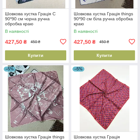
Шовкова хустка Грація С
Шовкова хустка Грація things
90*90 см чорна ручна
90*90 см біла ручна обробка
обробка краю
краю
В наявності
В наявності
427,50
427,50
₴
₴
450 ₴
450 ₴
Купити
Купити
–5%
–5%
Шовкова хустка Грація things
Шовкова хустка Грація