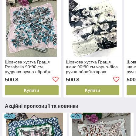
Шовкова хустка Грація
Шовкова хустка Грація
Шовк
Rosabella 90*90 см
шанс 90*90 см чорно-біла
шанс
пудрова ручна обробка
ручна обробка краю
ручн
краю
500
500
500
₴
₴
Купити
Купити
Акційні пропозиції та новинки
–5%
–5%