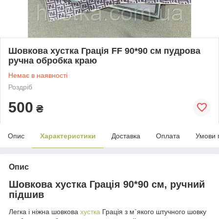
Шовкова хустка Грація FF 90*90 см пудрова
ручна обробка краю
Немає в наявності
Роздріб
500
₴
Опис
Характеристики
Доставка
Оплата
Умови 
Опис
Шовкова хустка Грація 90*90 см, ручний
підшив
Легка і ніжна шовкова
хустка
Грація з м`якого штучного шовку