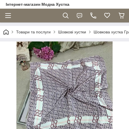
Інтернет-магазин Модна Хустка
Товари та послуги
Шовкові хустки
Шовкова хустка Гр