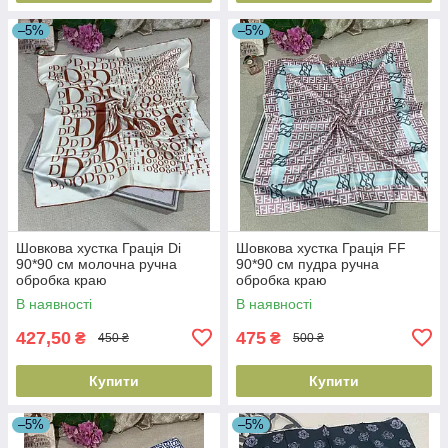
–5%
–5%
Шовкова хустка Грація Di
Шовкова хустка Грація FF
90*90 см молочна ручна
90*90 см пудра ручна
обробка краю
обробка краю
В наявності
В наявності
427,50
475
₴
₴
450 ₴
500 ₴
Купити
Купити
–5%
–5%