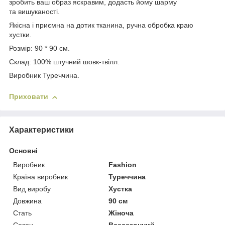
зробить ваш образ яскравим, додасть йому шарму
та вишуканості.
Якісна і приємна на дотик тканина, ручна обробка краю
хустки.
Розмір: 90 * 90 см.
Склад: 100% штучний шовк-твілл.
Виробник Туреччина.
Приховати
Характеристики
Основні
Виробник
Fashion
Країна виробник
Туреччина
Вид виробу
Хустка
Довжина
90 см
Стать
Жіноча
Сезон
Всесезонний