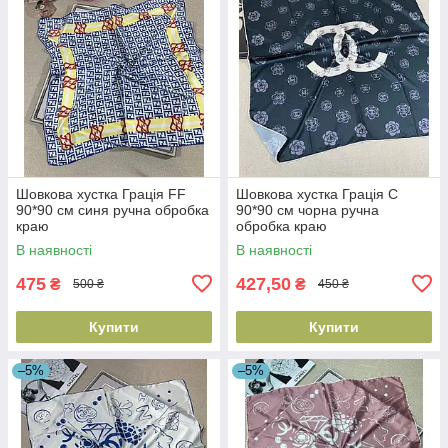
Шовкова хустка Грація FF
Шовкова хустка Грація С
90*90 см синя ручна обробка
90*90 см чорна ручна
краю
обробка краю
В наявності
В наявності
475
427,50
₴
₴
500 ₴
450 ₴
Купити
Купити
–5%
–5%