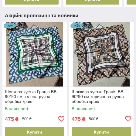
Акційні пропозиції та новинки
–5%
–5%
Шовкова хустка Грація BB
Шовкова хустка Грація BB
90*90 см зелена ручна
90*90 см коричнева ручна
обробка краю
обробка краю
В наявності
В наявності
475
475
₴
₴
500 ₴
500 ₴
Купити
Купити