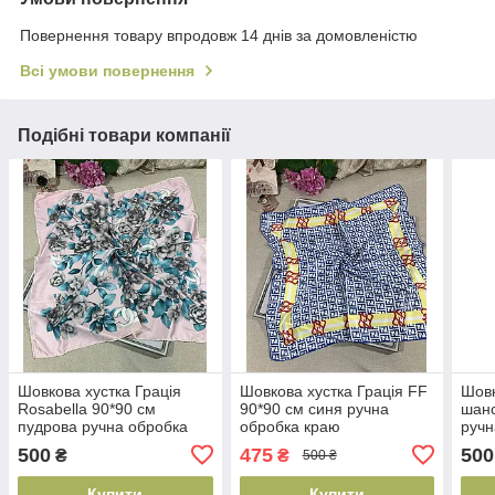
Повернення товару впродовж 14 днів за домовленістю
Всі умови повернення
Подібні товари компанії
Шовкова хустка Грація
Шовкова хустка Грація FF
Шовк
Rosabella 90*90 см
90*90 см синя ручна
шанс
пудрова ручна обробка
обробка краю
ручн
краю
500
475
500
₴
₴
500 ₴
Купити
Купити