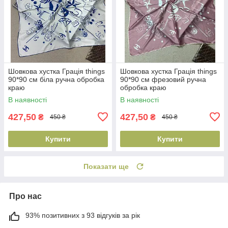
Шовкова хустка Грація things
Шовкова хустка Грація things
90*90 см біла ручна обробка
90*90 см фрезовий ручна
краю
обробка краю
В наявності
В наявності
427,50
427,50
₴
₴
450 ₴
450 ₴
Купити
Купити
Показати ще
Про нас
93% позитивних з 93 відгуків за рік