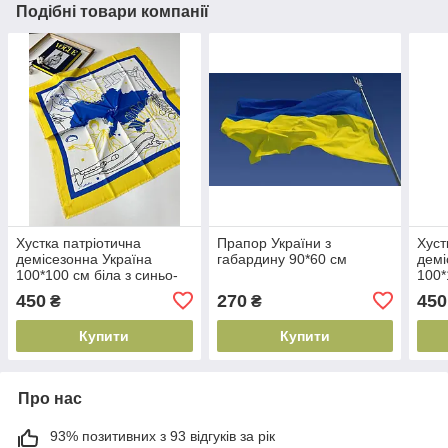
Подібні товари компанії
Хустка патріотична
Прапор України з
Хуст
демісезонна Україна
габардину 90*60 см
демі
100*100 см біла з синьо-
100*
жовтим
450
270
450
₴
₴
Купити
Купити
Про нас
93% позитивних з 93 відгуків за рік