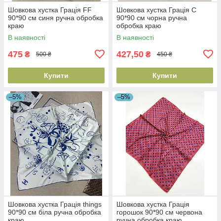
Шовкова хустка Грація FF
Шовкова хустка Грація С
90*90 см синя ручна обробка
90*90 см чорна ручна
краю
обробка краю
В наявності
В наявності
475
427,50
₴
₴
500 ₴
450 ₴
Купити
Купити
–5%
–5%
Шовкова хустка Грація things
Шовкова хустка Грація
90*90 см біла ручна обробка
горошок 90*90 см червона
краю
ручна обробка краю