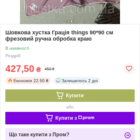
Шовкова хустка Грація things 90*90 см
фрезовий ручна обробка краю
В наявності
Роздріб
427,50
₴
450 ₴
Економія
22.50 ₴
Залишилось
2 дні
Купити
або
Купити з
Що таке купити з Пром?