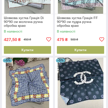
Шовкова хустка Грація Di
Шовкова хустка Грація FF
90*90 см молочна ручна
90*90 см пудра ручна
обробка краю
обробка краю
В наявності
В наявності
427,50
475
₴
₴
450 ₴
500 ₴
Купити
Купити
–5%
–5%