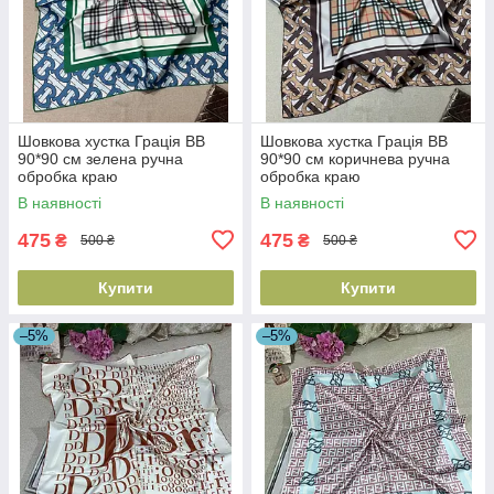
Шовкова хустка Грація BB
Шовкова хустка Грація BB
90*90 см зелена ручна
90*90 см коричнева ручна
обробка краю
обробка краю
В наявності
В наявності
475
475
₴
₴
500 ₴
500 ₴
Купити
Купити
–5%
–5%