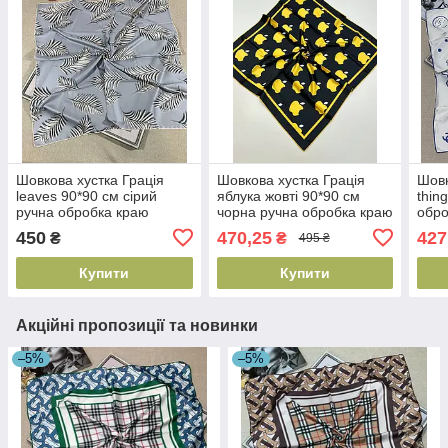
Шовкова хустка Грація
Шовкова хустка Грація
Шовк
leaves 90*90 см сірий
яблука жовті 90*90 см
thin
ручна обробка краю
чорна ручна обробка краю
обро
450
470,25
427
₴
₴
495 ₴
Купити
Купити
Акційні пропозиції та новинки
–5%
–5%