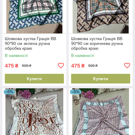
Шовкова хустка Грація BB
Шовкова хустка Грація BB
90*90 см зелена ручна
90*90 см коричнева ручна
обробка краю
обробка краю
В наявності
В наявності
475
475
₴
₴
500 ₴
500 ₴
Купити
Купити
–5%
–5%