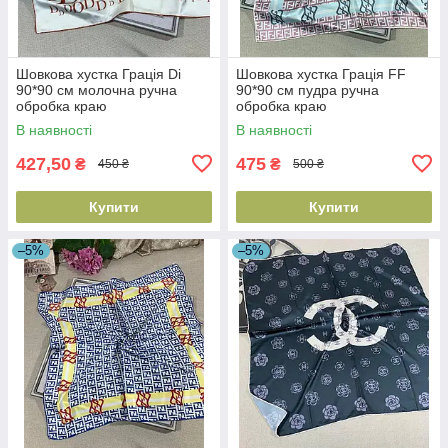
Шовкова хустка Грація Di
Шовкова хустка Грація FF
90*90 см молочна ручна
90*90 см пудра ручна
обробка краю
обробка краю
В наявності
В наявності
427,50
475
₴
₴
450 ₴
500 ₴
Купити
Купити
–5%
–5%