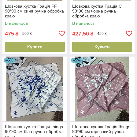
Шовкова хустка Грація FF
Шовкова хустка Грація С
90*90 см синя ручна обробка
90*90 см чорна ручна
краю
обробка краю
В наявності
В наявності
475
427,50
₴
₴
500 ₴
450 ₴
Купити
Купити
–5%
–5%
Шовкова хустка Грація things
Шовкова хустка Грація things
90*90 см біла ручна обробка
90*90 см фрезовий ручна
краю
обробка краю