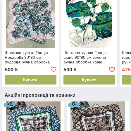
Шовкова хустка Грація
Шовкова хустка Грація
Шовк
Rosabella 90*90 см
шанс 90*90 см зелена
горо
пудрова ручна обробка
ручна обробка краю
ручн
краю
500
500
475
₴
₴
Купити
Купити
Акційні пропозиції та новинки
–5%
–5%