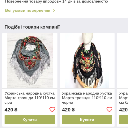
Повернення товару впродовж 14 днів за домовленістю
Всі умови повернення
Подібні товари компанії
Українська народна хустка
Українська народна хустка
Укра
Марта троянди 110*110 см
Марта троянди 110*110 см
Март
сіра
чорна
см б
420
420
420
₴
₴
Купити
Купити