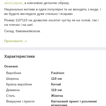
аксесуаром
, а ключовою деталлю образу.
Національні мотиви в одязі популярні та не виходять з моди, і
ви будете виглядати дуже стильно і яскраво.
Розмір 110*110 см дозволяє носитит хустку як на голові, так і
на плечах і на шиї.
Склад: бавовна/віскоза.
Приховати
Характеристики
Основні
Виробник
Fashion
Ширина
110 см
Країна виробник
Китай
Довжина
110 см
Стать
Жіноча
Візерунки і принти
Квітковий принт і рослинні
візерунки