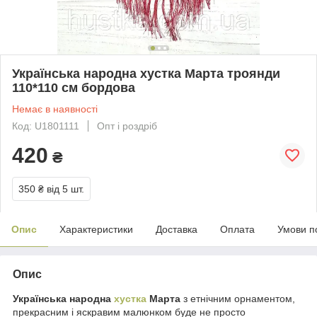
Українська народна хустка Марта троянди
110*110 см бордова
Немає в наявності
Код: U1801111
Опт і роздріб
420
₴
350 ₴
від 5 шт.
Опис
Характеристики
Доставка
Оплата
Умови п
Опис
Українська народна
хустка
Марта
з етнічним орнаментом,
прекрасним і яскравим малюнком буде не просто