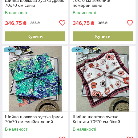
Шийна шовкова хустка Древо
70х70 см зелений/
70х70 см синій
помаранчевий
В наявності
В наявності
346,75
346,75
₴
₴
365 ₴
365 ₴
Купити
Купити
–5%
–5%
Шийна шовкова хустка Іриси
Шийна шовкова хустка
70х70 см синій/зелений
Квіточки 70*70 см білий
В наявності
В наявності