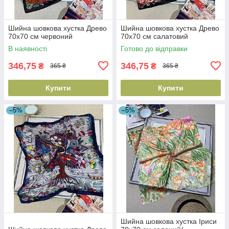
Шийна шовкова хустка Древо
Шийна шовкова хустка Древо
70х70 см червоний
70х70 см салатовий
В наявності
Готово до відправки
346,75
346,75
₴
₴
365 ₴
365 ₴
Купити
Купити
–5%
–5%
Шийна шовкова хустка Іриси