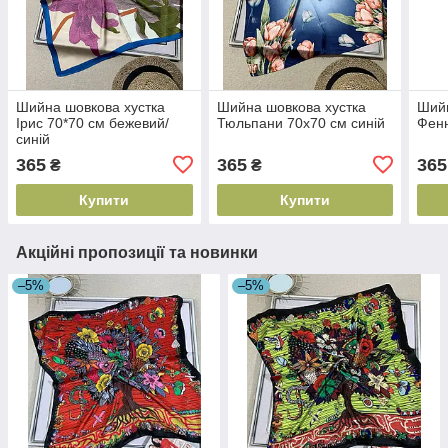
Шийна шовкова хустка
Шийна шовкова хустка
Шийн
Ірис 70*70 см бежевий/
Тюльпани 70х70 см синій
Фенн
синій
365
365
365
₴
₴
Купити
Купити
Акційні пропозиції та новинки
–5%
–5%