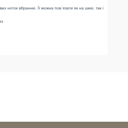
вих ноток вбранню. Її можна пов`язати як на шию, так і
з.