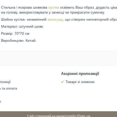
Стильна і яскрава шовкова
хустка
освіжить Ваш образ, додасть ціка
на голову, використовувати у зачисці чи прикрасити сумочку.
Шийна хустка- незамінний
аксесуар
, що створює неповторний обра
Матеріал: штучний шовк.
Розмір: 70*70 см
Виробництво: Китай.
Акціонні пропозиції
позиції
Товари зі знижкою
 та оплата
m
Prom.ua
Сайт створений на маркетплейсі