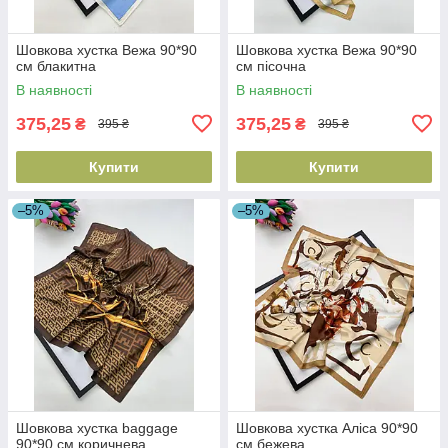
Шовкова хустка Вежа 90*90
Шовкова хустка Вежа 90*90
см блакитна
см пісочна
В наявності
В наявності
375,25
375,25
₴
₴
395 ₴
395 ₴
Купити
Купити
–5%
–5%
Шовкова хустка baggage
Шовкова хустка Аліса 90*90
90*90 см коричнева
см бежева