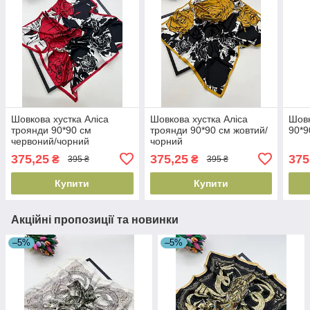
Шовкова хустка Аліса
Шовкова хустка Аліса
Шовк
троянди 90*90 см
троянди 90*90 см жовтий/
90*9
червоний/чорний
чорний
375,25
375,25
375
₴
₴
395 ₴
395 ₴
Купити
Купити
Акційні пропозиції та новинки
–5%
–5%