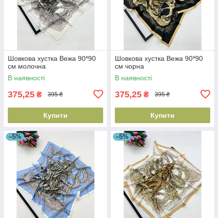
Шовкова хустка Вежа 90*90
Шовкова хустка Вежа 90*90
см молочна
см чорна
В наявності
В наявності
375,25
375,25
₴
₴
395 ₴
395 ₴
Купити
Купити
–5%
–5%