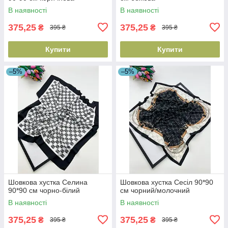
В наявності
В наявності
375,25
375,25
₴
₴
395 ₴
395 ₴
Купити
Купити
–5%
–5%
Шовкова хустка Селина
Шовкова хустка Сесіл 90*90
90*90 см чорно-білий
см чорний/молочний
В наявності
В наявності
375,25
375,25
₴
₴
395 ₴
395 ₴