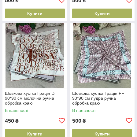
500
500
₴
₴
Купити
Купити
Шовкова хустка Грація Di
Шовкова хустка Грація FF
90*90 см молочна ручна
90*90 см пудра ручна
обробка краю
обробка краю
В наявності
В наявності
450
500
₴
₴
Купити
Купити