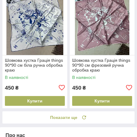
Шовкова хустка Грація things
Шовкова хустка Грація things
90*90 см біла ручна обробка
90*90 см фрезовий ручна
краю
обробка краю
В наявності
В наявності
450
450
₴
₴
Купити
Купити
Показати ще
Про нас