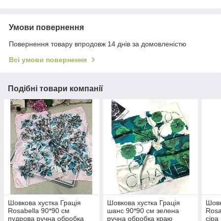
Умови повернення
Повернення товару впродовж 14 днів за домовленістю
Всі умови повернення
Подібні товари компанії
Шовкова хустка Грація
Шовкова хустка Грація
Шовк
Rosabella 90*90 см
шанс 90*90 см зелена
Rosa
пудрова ручна обробка
ручна обробка краю
сіра