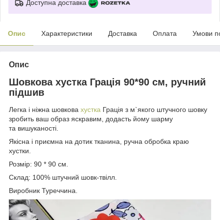
Доступна доставка
Опис
Характеристики
Доставка
Оплата
Умови п
Опис
Шовкова хустка Грація 90*90 см, ручний
підшив
Легка і ніжна шовкова
хустка
Грація з м`якого штучного шовку
зробить ваш образ яскравим, додасть йому шарму
та вишуканості.
Якісна і приємна на дотик тканина, ручна обробка краю
хустки.
Розмір: 90 * 90 см.
Склад: 100% штучний шовк-твілл.
Виробник Туреччина.