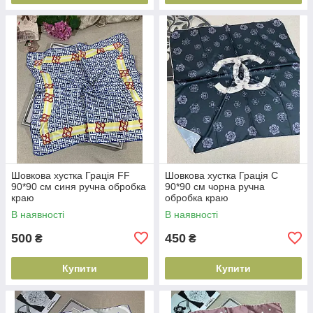
Шовкова хустка Грація FF
Шовкова хустка Грація С
90*90 см синя ручна обробка
90*90 см чорна ручна
краю
обробка краю
В наявності
В наявності
500
450
₴
₴
Купити
Купити