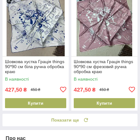
Шовкова хустка Грація things
Шовкова хустка Грація things
90*90 см біла ручна обробка
90*90 см фрезовий ручна
краю
обробка краю
В наявності
В наявності
427,50
427,50
₴
₴
450 ₴
450 ₴
Купити
Купити
Показати ще
Про нас