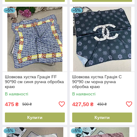
–5%
–5%
Шовкова хустка Грація FF
Шовкова хустка Грація С
90*90 см синя ручна обробка
90*90 см чорна ручна
краю
обробка краю
В наявності
В наявності
475
427,50
₴
₴
500 ₴
450 ₴
Купити
Купити
–5%
–5%