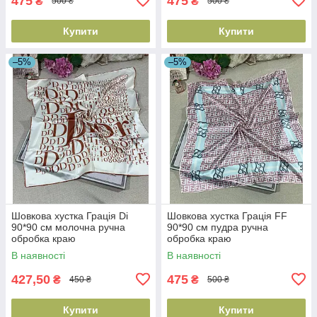
475
475
₴
₴
500 ₴
500 ₴
Купити
Купити
–5%
–5%
Шовкова хустка Грація Di
Шовкова хустка Грація FF
90*90 см молочна ручна
90*90 см пудра ручна
обробка краю
обробка краю
В наявності
В наявності
427,50
475
₴
₴
450 ₴
500 ₴
Купити
Купити