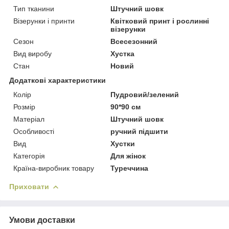
Тип тканини
Штучний шовк
Візерунки і принти
Квітковий принт і рослинні
візерунки
Сезон
Всесезонний
Вид виробу
Хустка
Стан
Новий
Додаткові характеристики
Колір
Пудровий/зелений
Розмір
90*90 см
Матеріал
Штучний шовк
Особливості
ручний підшити
Вид
Хустки
Категорія
Для жінок
Країна-виробник товару
Туреччина
Приховати
Умови доставки