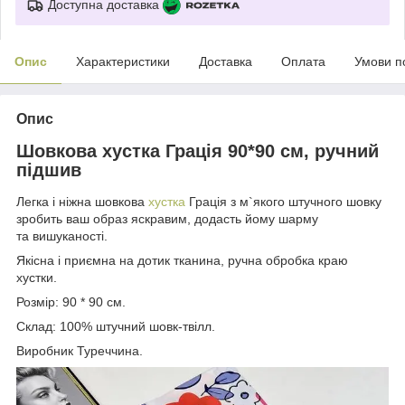
Доступна доставка
Опис
Характеристики
Доставка
Оплата
Умови п
Опис
Шовкова хустка Грація 90*90 см, ручний
підшив
Легка і ніжна шовкова
хустка
Грація з м`якого штучного шовку
зробить ваш образ яскравим, додасть йому шарму
та вишуканості.
Якісна і приємна на дотик тканина, ручна обробка краю
хустки.
Розмір: 90 * 90 см.
Склад: 100% штучний шовк-твілл.
Виробник Туреччина.