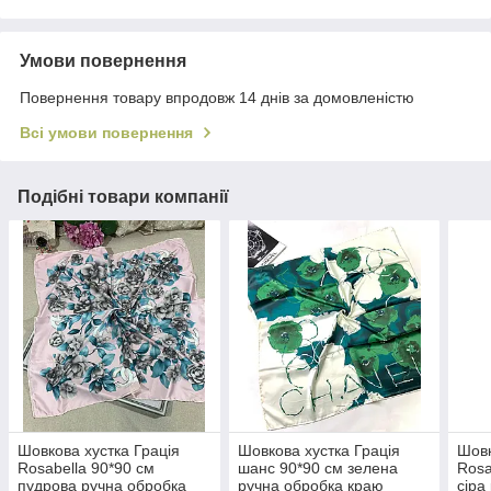
Умови повернення
Повернення товару впродовж 14 днів за домовленістю
Всі умови повернення
Подібні товари компанії
Шовкова хустка Грація
Шовкова хустка Грація
Шовк
Rosabella 90*90 см
шанс 90*90 см зелена
Rosa
пудрова ручна обробка
ручна обробка краю
сіра