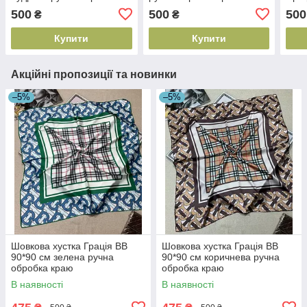
краю
500
500
500
₴
₴
Купити
Купити
Акційні пропозиції та новинки
–5%
–5%
Шовкова хустка Грація BB
Шовкова хустка Грація BB
90*90 см зелена ручна
90*90 см коричнева ручна
обробка краю
обробка краю
В наявності
В наявності