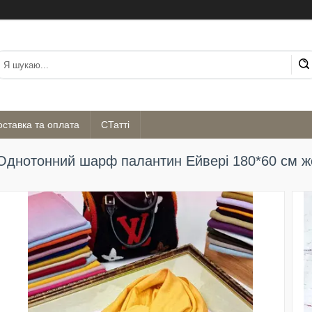
оставка та оплата
СТатті
Однотонний шарф палантин Ейвері 180*60 см ж