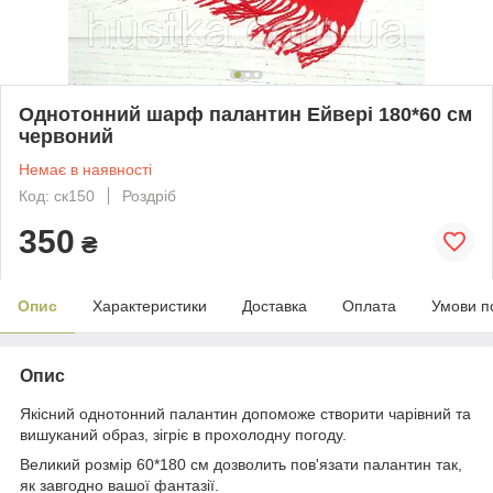
Однотонний шарф палантин Ейвері 180*60 см
червоний
Немає в наявності
Код: ск150
Роздріб
350
₴
Опис
Характеристики
Доставка
Оплата
Умови п
Опис
Якісний однотонний палантин допоможе створити чарівний та
вишуканий образ, зігріє в прохолодну погоду.
Великий розмір 60*180 см дозволить пов'язати палантин так,
як завгодно вашої фантазії.