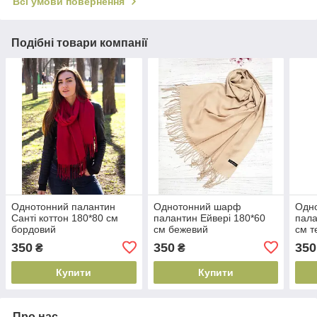
Всі умови повернення
Подібні товари компанії
Однотонний палантин
Однотонний шарф
Одн
Санті коттон 180*80 см
палантин Ейвері 180*60
пала
бордовий
см бежевий
см т
350
350
350
₴
₴
Купити
Купити
Про нас