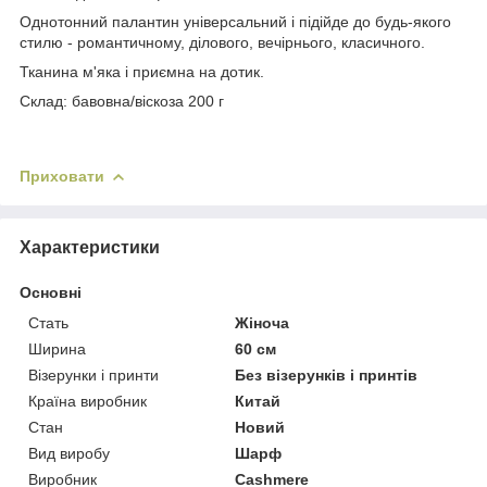
Однотонний палантин універсальний і підійде до будь-якого
стилю - романтичному, ділового, вечірнього, класичного.
Тканина м'яка і приємна на дотик.
Склад: бавовна/віскоза 200 г
Приховати
Характеристики
Основні
Стать
Жіноча
Ширина
60 см
Візерунки і принти
Без візерунків і принтів
Країна виробник
Китай
Стан
Новий
Вид виробу
Шарф
Виробник
Cashmere