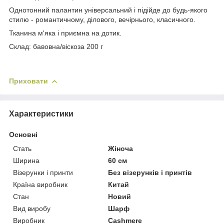
Однотонний палантин універсальний і підійде до будь-якого
стилю - романтичному, ділового, вечірнього, класичного.
Тканина м'яка і приємна на дотик.
Склад: бавовна/віскоза 200 г
Приховати
Характеристики
Основні
Стать
Жіноча
Ширина
60 см
Візерунки і принти
Без візерунків і принтів
Країна виробник
Китай
Стан
Новий
Вид виробу
Шарф
Виробник
Cashmere