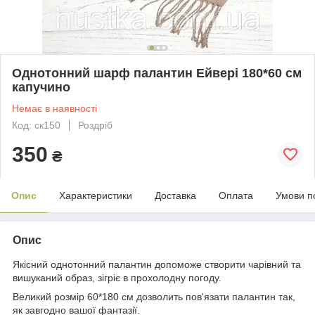
Однотонний шарф палантин Ейвері 180*60 см
капучино
Немає в наявності
Код: ск150
Роздріб
350
₴
Опис
Характеристики
Доставка
Оплата
Умови п
Опис
Якісний однотонний палантин допоможе створити чарівний та
вишуканий образ, зігріє в прохолодну погоду.
Великий розмір 60*180 см дозволить пов'язати палантин так,
як завгодно вашої фантазії.