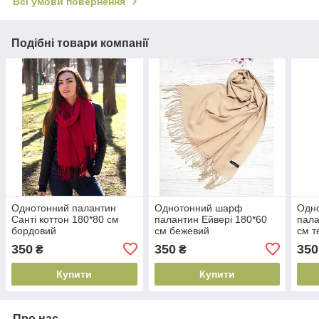
Всі умови повернення
Подібні товари компанії
Однотонний палантин
Однотонний шарф
Одн
Санті коттон 180*80 см
палантин Ейвері 180*60
пала
бордовий
см бежевий
см т
350
350
350
₴
₴
Купити
Купити
Про нас