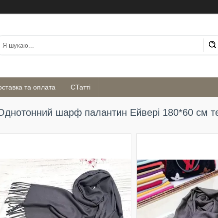
оставка та оплата
СТатті
Однотонний шарф палантин Ейвері 180*60 см т