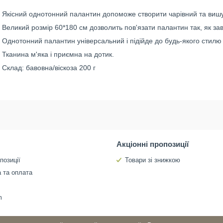
Якісний однотонний палантин допоможе створити чарівний та вишук
Великий розмір 60*180 см дозволить пов'язати палантин так, як зав
Однотонний палантин універсальний і підійде до будь-якого стилю 
Тканина м'яка і приємна на дотик.
Склад: бавовна/віскоза 200 г
Акціонні пропозиції
позиції
Товари зі знижкою
 та оплата
m