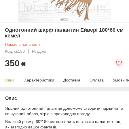
Однотонний шарф палантин Ейвері 180*60 см
кемел
Немає в наявності
Код: ск150
Роздріб
350
₴
Опис
Характеристики
Доставка
Оплата
Умови п
Опис
Якісний однотонний палантин допоможе створити чарівний та
вишуканий образ, зігріє в прохолодну погоду.
Великий розмір 60*180 см дозволить пов'язати палантин так,
як завгодно вашої фантазії.