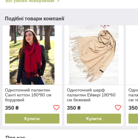
Всі умови повернення
Подібні товари компанії
Однотонний палантин
Однотонний шарф
Одн
Санті коттон 180*80 см
палантин Ейвері 180*60
пала
бордовий
см бежевий
см т
350
350
350
₴
₴
Купити
Купити
Про нас