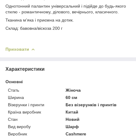
Однотонний палантин універсальний і підійде до будь-якого
стилю - романтичному, ділового, вечірнього, класичного.
Тканина м'яка і приємна на дотик.
Склад: бавовна/віскоза 200 г
Приховати
Характеристики
Основні
Стать
Жіноча
Ширина
60 см
Візерунки і принти
Без візерунків і принтів
Країна виробник
Китай
Стан
Новий
Вид виробу
Шарф
Виробник
Cashmere