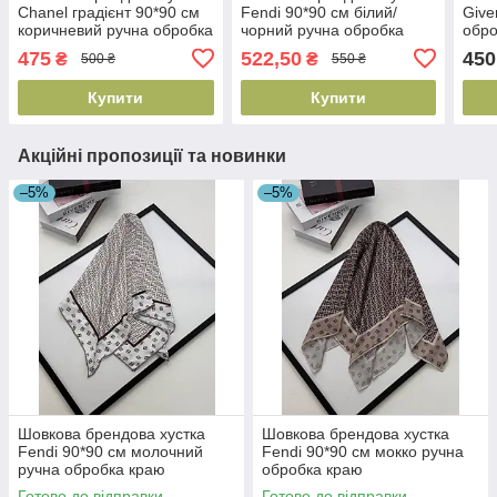
Chanel градієнт 90*90 см
Fendi 90*90 см білий/
Give
коричневий ручна обробка
чорний ручна обробка
обро
краю
краю
475
522,50
450
₴
₴
500 ₴
550 ₴
Купити
Купити
Акційні пропозиції та новинки
–5%
–5%
Шовкова брендова хустка
Шовкова брендова хустка
Fendi 90*90 см молочний
Fendi 90*90 см мокко ручна
ручна обробка краю
обробка краю
Готово до відправки
Готово до відправки