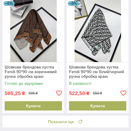
–5%
–5%
Шовкова брендова хустка
Шовкова брендова хустка
Fendi 90*90 см коричневий
Fendi 90*90 см білий/чорний
ручна обробка краю
ручна обробка краю
Готово до відправки
В наявності
565,25
522,50
₴
₴
595 ₴
550 ₴
Купити
Купити
Показати ще