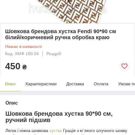
Шовкова брендова хустка Fendi 90*90 см
білий/коричневий ручна обробка краю
Немає в наявності
Код: ХМФ 180 04
Роздріб
450
₴
Опис
Характеристики
Доставка
Оплата
Умови п
Опис
Шовкова брендова хустка 90*90 см,
ручний підшив
Легка і ніжна шовкова
хустка
Грація з м`якого штучного шовку