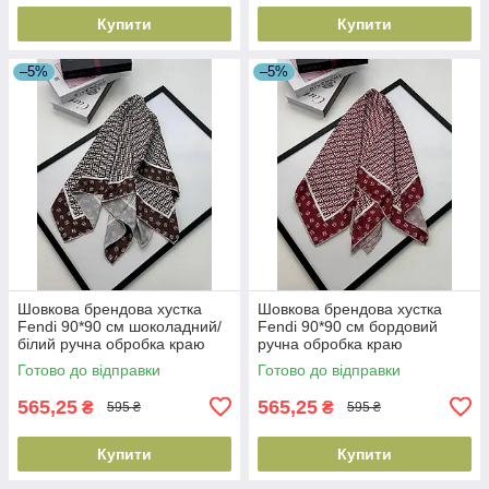
Купити
Купити
–5%
–5%
Шовкова брендова хустка
Шовкова брендова хустка
Fendi 90*90 см шоколадний/
Fendi 90*90 см бордовий
білий ручна обробка краю
ручна обробка краю
Готово до відправки
Готово до відправки
565,25
565,25
₴
₴
595 ₴
595 ₴
Купити
Купити