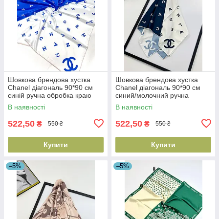
Шовкова брендова хустка
Шовкова брендова хустка
Chanel діагональ 90*90 см
Chanel діагональ 90*90 см
синій ручна обробка краю
синий/молочний ручна
обробка краю
В наявності
В наявності
522,50
522,50
₴
₴
550 ₴
550 ₴
Купити
Купити
–5%
–5%