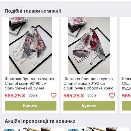
Подібні товари компанії
Шовкова брендова хустка
Шовкова брендова хустка
Шовк
Chanel маки 90*90 см
Chanel маки 90*90 см
Chan
сірий/бежевий ручна
сірий ручна обробка краю
пудр
обробка краю
обро
565,25
565,25
565
₴
₴
595 ₴
595 ₴
Купити
Купити
Акційні пропозиції та новинки
–5%
–5%