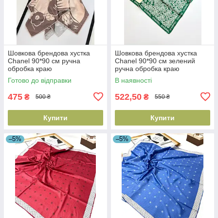
Шовкова брендова хустка
Шовкова брендова хустка
Chanel 90*90 см ручна
Chanel 90*90 см зелений
обробка краю
ручна обробка краю
Готово до відправки
В наявності
475
522,50
₴
₴
500 ₴
550 ₴
Купити
Купити
–5%
–5%