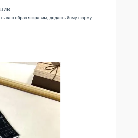
дшив
ить ваш образ яскравим, додасть йому шарму