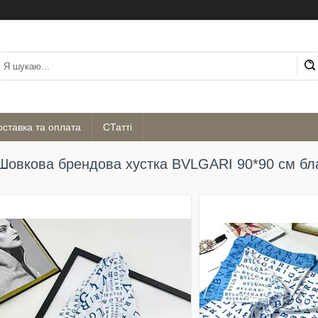
оставка та оплата
СТатті
Шовкова брендова хустка BVLGARI 90*90 см бл