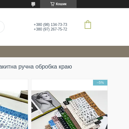
Кошик
+380 (98) 134-73-73
+380 (97) 267-75-72
акитна ручна обробка краю
–5%