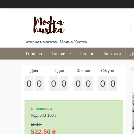
Інтернет-магазин Модна Хустка
Головна
Товари
Про нас
Контакти
Д
Днів
Годин
Хвилин
Секунд
0
0
0
0
0
0
0
0
В наявності
Код:
ХМ 180 с
550 ₴
522,50 ₴