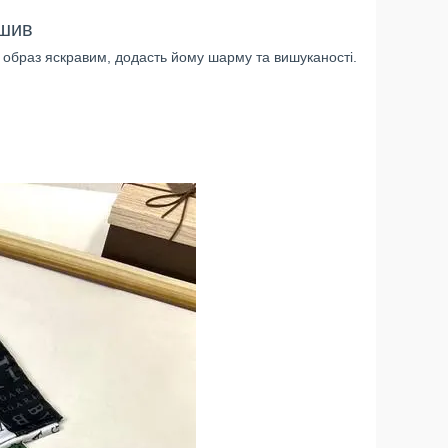
дшив
 образ яскравим, додасть йому шарму та вишуканості.