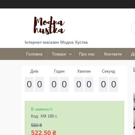
Інтернет-магазин Модна Хустка
Головна
Товари
Про нас
Контакти
Д
Днів
Годин
Хвилин
Секунд
0
0
0
0
0
0
0
0
В наявності
Код:
ХМ 180 с
550 ₴
522,50 ₴