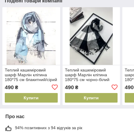
Подібні товари компанії
Теплий кашеміровий
Теплий кашеміровий
Тепл
шарф Марлін клітина
шарф Марлін клітина
шарф
180*75 см блакитний/сірий
180*75 см чорно-білий
180*
490
490
490
₴
₴
Купити
Купити
Про нас
94% позитивних з 94 відгуків за рік