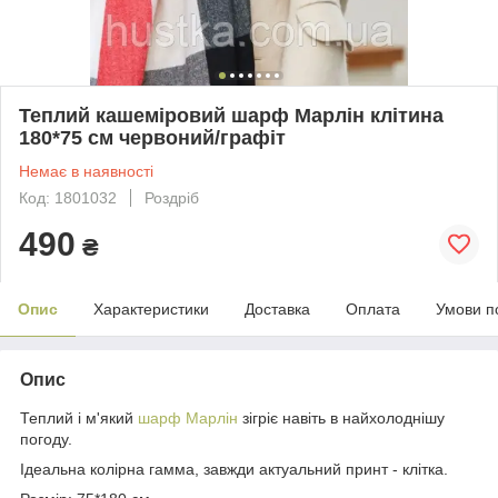
Теплий кашеміровий шарф Марлін клітина
180*75 см червоний/графіт
Немає в наявності
Код: 1801032
Роздріб
490
₴
Опис
Характеристики
Доставка
Оплата
Умови п
Опис
Теплий і м'який
шарф Марлін
зігріє навіть в найхолоднішу
погоду.
Ідеальна колірна гамма, завжди актуальний принт - клітка.