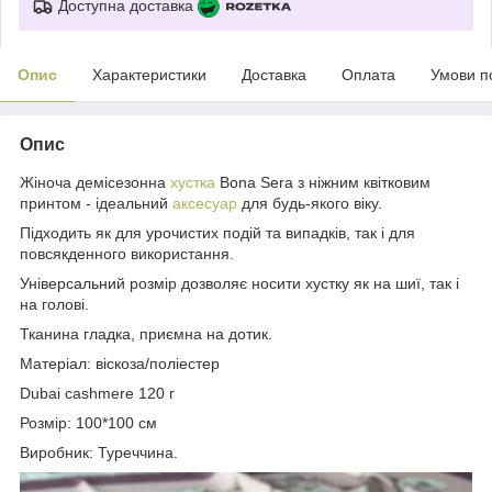
Доступна доставка
Опис
Характеристики
Доставка
Оплата
Умови п
Опис
Жіноча демісезонна
хустка
Bona Sera з ніжним квітковим
принтом - ідеальний
аксесуар
для будь-якого віку.
Підходить як для урочистих подій та випадків, так і для
повсякденного використання.
Універсальний розмір дозволяє носити хустку як на шиї, так і
на голові.
Тканина гладка, приємна на дотик.
Матеріал: віскоза/поліестер
Dubai cashmere 120 г
Розмір: 100*100 см
Виробник: Туреччина.