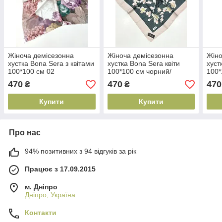
Жіноча демісезонна
Жіноча демісезонна
Жіно
хустка Bona Sera з квітами
хустка Bona Sera квіти
хуст
100*100 см 02
100*100 см чорний/
100*
бежевий 70
470
470
470
₴
₴
Купити
Купити
Про нас
94% позитивних з 94 відгуків за рік
Працює з 17.09.2015
м. Дніпро
Дніпро, Україна
Контакти