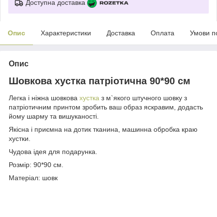
Доступна доставка
Опис
Характеристики
Доставка
Оплата
Умови п
Опис
Шовкова хустка патріотична 90*90 см
Легка і ніжна шовкова
хустка
з м`якого штучного шовку з
патріотичним принтом зробить ваш образ яскравим, додасть
йому шарму та вишуканості.
Якісна і приємна на дотик тканина, машинна обробка краю
хустки.
Чудова ідея для подарунка.
Розмір: 90*90 см.
Матеріал: шовк