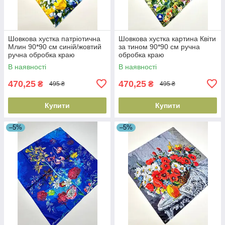
Шовкова хустка патріотична
Шовкова хустка картина Квіти
Млин 90*90 см синій/жовтий
за тином 90*90 см ручна
ручна обробка краю
обробка краю
В наявності
В наявності
470,25
470,25
₴
₴
495 ₴
495 ₴
Купити
Купити
–5%
–5%