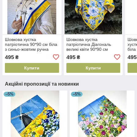
Шовкова хустка
Шовкова хустка
Шовк
патріотична 90*90 см біла
патріотична Діагональ
хуст
з синьо-жовтим ручна
великі квіти 90*90 см
біла
обробка краю
синій/жовтий
обро
495
495
495
₴
₴
Купити
Купити
Акційні пропозиції та новинки
–5%
–5%