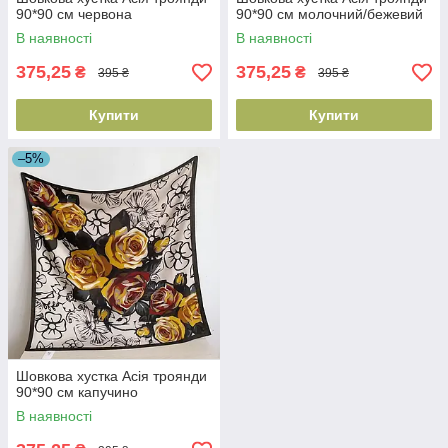
90*90 см червона
90*90 см молочний/бежевий
В наявності
В наявності
375,25
375,25
₴
₴
395 ₴
395 ₴
Купити
Купити
–5%
Шовкова хустка Асія троянди
90*90 см капучино
В наявності