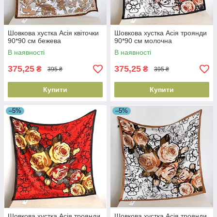
Шовкова хустка Асія квіточки
Шовкова хустка Асія троянди
90*90 см бежева
90*90 см молочна
В наявності
В наявності
375,25
375,25
₴
₴
395 ₴
395 ₴
Купити
Купити
–5%
–5%
Шовкова хустка Асія троянди
Шовкова хустка Асія троянди