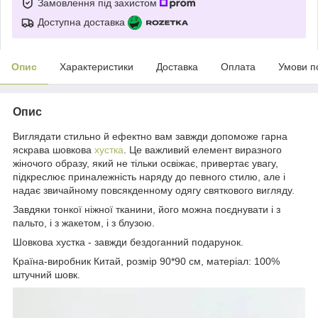
Замовлення під захистом
Доступна доставка
Опис
Характеристики
Доставка
Оплата
Умови п
Опис
Виглядати стильно й ефектно вам завжди допоможе гарна
яскрава шовкова
хустка
. Це важливий елемент виразного
жіночого образу, який не тільки освіжає, привертає увагу,
підкреслює приналежність наряду до певного стилю, але і
надає звичайному повсякденному одягу святкового вигляду.
Завдяки тонкої ніжної тканини, його можна поєднувати і з
пальто, і з жакетом, і з блузою.
Шовкова хустка - завжди бездоганний подарунок.
Країна-виробник Китай, розмір 90*90 см, матеріал: 100%
штучний шовк.