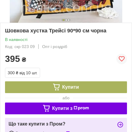
Шовкова хустка Трейсі 90*90 см чорна
В наявності
Код: скр 023 09
Опт і роздріб
395
₴
300 ₴
від 10 шт.
Купити
або
Купити з
Що таке купити з Пром?