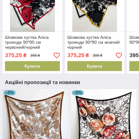
Шовкова хустка Аліса
Шовкова хустка Аліса
Шовк
троянди 90*90 см
троянди 90*90 см жовтий/
90*9
червоний/чорний
чорний
375,25
375,25
395
₴
₴
395 ₴
395 ₴
Купити
Купити
Акційні пропозиції та новинки
–5%
–5%