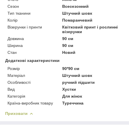
Сезон
Всесезонний
Тип тканини
Штучний шовк
Колір
Помаранчевий
Візерунки і принти
Квітковий принт і рослинні
візерунки
Довжина
90 см
Ширина
90 см
Стан
Новий
Додаткові характеристики
Розмір
90*90 см
Матеріал
Штучний шовк
Особливості
ручний підшити
Вид
Хустки
Категорія
Для жінок
Країна-виробник товару
Туреччина
Приховати