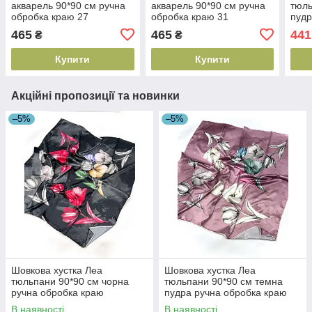
акварель 90*90 см ручна
акварель 90*90 см ручна
тюль
обробка краю 27
обробка краю 31
пудр
кра
465
465
441
₴
₴
Купити
Купити
Акційні пропозиції та новинки
–5%
–5%
Шовкова хустка Леа
Шовкова хустка Леа
тюльпани 90*90 см чорна
тюльпани 90*90 см темна
ручна обробка краю
пудра ручна обробка краю
В наявності
В наявності