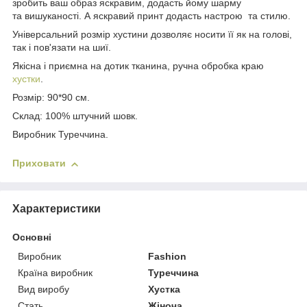
зробить ваш образ яскравим, додасть йому шарму
та вишуканості. А яскравий принт додасть настрою та стилю.
Універсальний розмір хустини дозволяє носити її як на голові,
так і пов'язати на шиї.
Якісна і приємна на дотик тканина, ручна обробка краю
хустки
.
Розмір: 90*90 см.
Склад: 100% штучний шовк.
Виробник Туреччина.
Приховати
Характеристики
Основні
Виробник
Fashion
Країна виробник
Туреччина
Вид виробу
Хустка
Стать
Жіноча