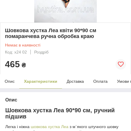
Шовкова хустка Леа квіти 90*90 см
помаранчева ручна обробка краю
Немає в наявності
Код: х24 02
Роздріб
465
₴
Опис
Характеристики
Доставка
Оплата
Умови 
Опис
Шовкова хустка Леа 90*90 см, ручний
підшив
Легка і ніжна
шовкова хустка Леа
з м`якого штучного шовку