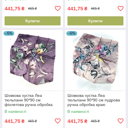
441,75
441,75
₴
₴
465 ₴
465 ₴
Купити
Купити
–5%
–5%
Шовкова хустка Леа
Шовкова хустка Леа
тюльпани 90*90 см
тюльпани 90*90 см пудрова
фіолетова ручна обробка
ручна обробка краю
краю
В наявності
В наявності
441,75
441,75
₴
₴
465 ₴
465 ₴