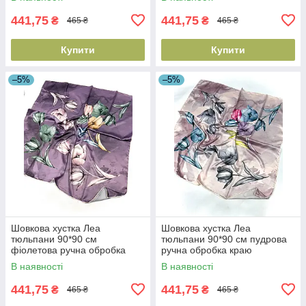
441,75
441,75
₴
₴
465 ₴
465 ₴
Купити
Купити
–5%
–5%
Шовкова хустка Леа
Шовкова хустка Леа
тюльпани 90*90 см
тюльпани 90*90 см пудрова
фіолетова ручна обробка
ручна обробка краю
краю
В наявності
В наявності
441,75
441,75
₴
₴
465 ₴
465 ₴