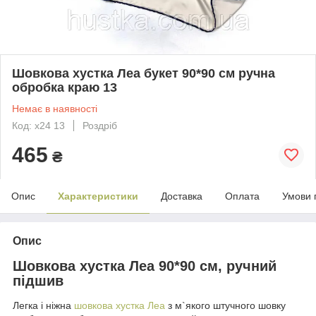
Шовкова хустка Леа букет 90*90 см ручна
обробка краю 13
Немає в наявності
Код: х24 13
Роздріб
465
₴
Опис
Характеристики
Доставка
Оплата
Умови 
Опис
Шовкова хустка Леа 90*90 см, ручний
підшив
Легка і ніжна
шовкова хустка Леа
з м`якого штучного шовку