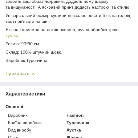
зробить ваш образ яскравим, додасть йому шарму
та вишуканості. А яскравий принт додасть настрою та стилю.
Універсальний розмір хустини дозволяє носити її як на голові,
так і пов'язати на шиї.
Якісна і приємна на дотик тканина, ручна обробка краю
хустки
.
Розмір: 90*90 см.
Склад: 100% штучний шовк.
Виробник Туреччина.
Приховати
Характеристики
Основні
Виробник
Fashion
Країна виробник
Туреччина
Вид виробу
Хустка
Стать
Жіноча