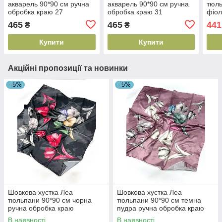
акварель 90*90 см ручна
акварель 90*90 см ручна
тюль
обробка краю 27
обробка краю 31
фіол
кра
465
465
441
₴
₴
Купити
Купити
Акційні пропозиції та новинки
–5%
–5%
Шовкова хустка Леа
Шовкова хустка Леа
тюльпани 90*90 см чорна
тюльпани 90*90 см темна
ручна обробка краю
пудра ручна обробка краю
В наявності
В наявності