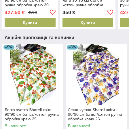
90*90 см батіст/коттон
квіти 90*90 см батіст/
90*9
ручна обробка краю 30
коттон ручна обробка
ручн
краю 03
427,50
450
427
₴
₴
450 ₴
Купити
Купити
Акційні пропозиції та новинки
–5%
–5%
Легка хустка Sharell квіти
Легка хустка Sharell квіти
90*90 см батіст/коттон ручна
90*90 см батіст/коттон ручна
обробка краю 25
обробка краю 26
В наявності
В наявності