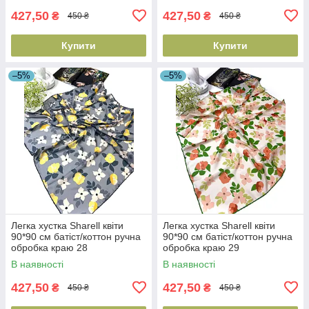
427,50
427,50
₴
₴
450 ₴
450 ₴
Купити
Купити
–5%
–5%
Легка хустка Sharell квіти
Легка хустка Sharell квіти
90*90 см батіст/коттон ручна
90*90 см батіст/коттон ручна
обробка краю 28
обробка краю 29
В наявності
В наявності
427,50
427,50
₴
₴
450 ₴
450 ₴