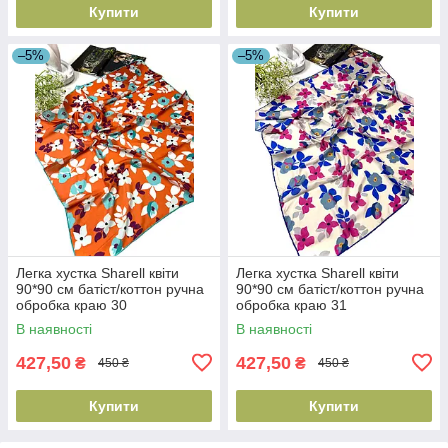
Купити
Купити
–5%
–5%
Легка хустка Sharell квіти
Легка хустка Sharell квіти
90*90 см батіст/коттон ручна
90*90 см батіст/коттон ручна
обробка краю 30
обробка краю 31
В наявності
В наявності
427,50
427,50
₴
₴
450 ₴
450 ₴
Купити
Купити