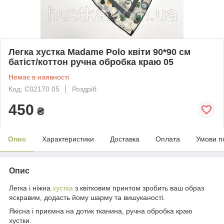
Легка хустка Madame Polo квіти 90*90 см
батіст/коттон ручна обробка краю 05
Немає в наявності
Код: С02170 05
Роздріб
450
₴
Опис
Характеристики
Доставка
Оплата
Умови п
Опис
Легка і ніжна
хустка
з квітковим принтом зробить ваш образ
яскравим, додасть йому шарму та вишуканості.
Якісна і приємна на дотик тканина, ручна обробка краю
хустки.