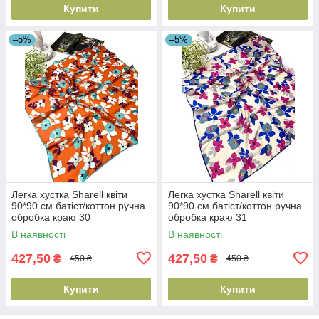
Купити
Купити
–5%
–5%
Легка хустка Sharell квіти
Легка хустка Sharell квіти
90*90 см батіст/коттон ручна
90*90 см батіст/коттон ручна
обробка краю 30
обробка краю 31
В наявності
В наявності
427,50
427,50
₴
₴
450 ₴
450 ₴
Купити
Купити