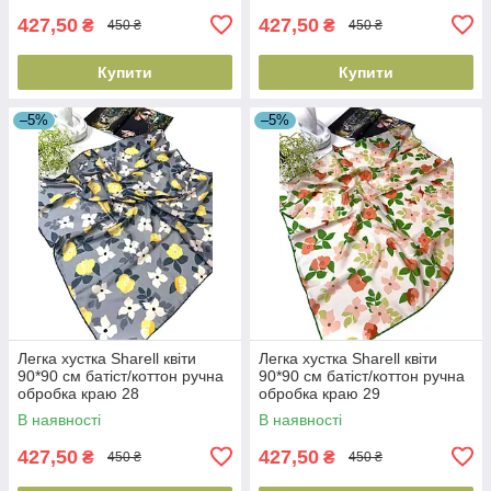
427,50
427,50
₴
₴
450 ₴
450 ₴
Купити
Купити
–5%
–5%
Легка хустка Sharell квіти
Легка хустка Sharell квіти
90*90 см батіст/коттон ручна
90*90 см батіст/коттон ручна
обробка краю 28
обробка краю 29
В наявності
В наявності
427,50
427,50
₴
₴
450 ₴
450 ₴