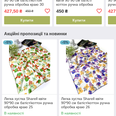
90*90 см батіст/коттон
квіти 90*90 см батіст/
90*9
ручна обробка краю 30
коттон ручна обробка
ручн
краю 03
427,50
450
427
₴
₴
450 ₴
Купити
Купити
Акційні пропозиції та новинки
–5%
–5%
Легка хустка Sharell квіти
Легка хустка Sharell квіти
90*90 см батіст/коттон ручна
90*90 см батіст/коттон ручна
обробка краю 25
обробка краю 26
В наявності
В наявності