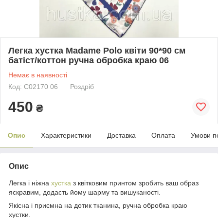
Легка хустка Madame Polo квіти 90*90 см
батіст/коттон ручна обробка краю 06
Немає в наявності
Код: С02170 06
Роздріб
450
₴
Опис
Характеристики
Доставка
Оплата
Умови п
Опис
Легка і ніжна
хустка
з квітковим принтом зробить ваш образ
яскравим, додасть йому шарму та вишуканості.
Якісна і приємна на дотик тканина, ручна обробка краю
хустки.